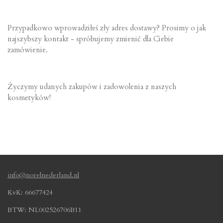
Przypadkowo wprowadziłeś zły adres dostawy? Prosimy o jak
najszybszy kontakt - spróbujemy zmienić dla Ciebie
zamówienie.
Życzymy udanych zakupów i zadowolenia z naszych
kosmetyków!
info@norelnederland.nl
KvK: 66677424
BTW: NL002526706B11