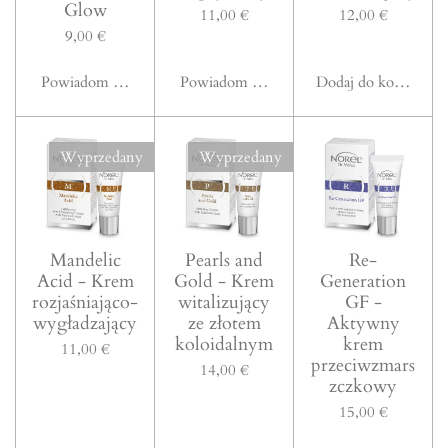
Glow
11,00 €
12,00 €
9,00 €
Powiadom mnie, gdy będzie dostępny
Powiadom mnie, gdy będzie dostępny
Dodaj do koszyka
Wyprzedany
Wyprzedany
Mandelic
Pearls and
Re-
Acid - Krem
Gold - Krem
Generation
rozjaśniająco-
witalizujący
GF -
wygładzający
ze złotem
Aktywny
koloidalnym
krem
11,00 €
przeciwzmars
14,00 €
zczkowy
15,00 €