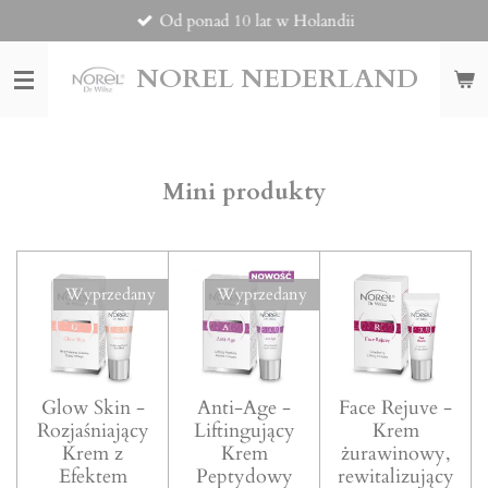
Od ponad 10 lat w Holandii
Przejdź
do
głównej
NOREL
NEDERLAND
treści
Mini produkty
Wyprzedany
Wyprzedany
Glow Skin -
Anti-Age -
Face Rejuve -
Rozjaśniający
Liftingujący
Krem
Krem z
Krem
żurawinowy,
Efektem
Peptydowy
rewitalizujący