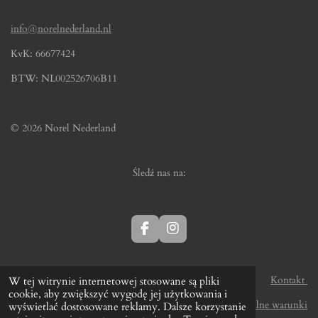
info@norelnederland.nl
KvK: 66677424
BTW: NL002526706B11
© 2026 Norel Nederland
Śledź nas na:
F
I
a
n
c
s
e
t
Kontakt
W tej witrynie internetowej stosowane są pliki
b
a
cookie, aby zwiększyć wygodę jej użytkowania i
o
g
Ogólne warunki
wyświetlać dostosowane reklamy. Dalsze korzystanie
o
r