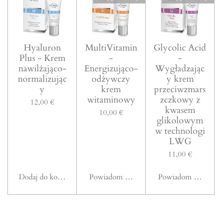
Hyaluron
MultiVitamin
Glycolic Acid
Plus - Krem
-
-
nawilżająco-
Energizująco-
Wygładzając
normalizując
odżywczy
y krem
y
krem
przeciwzmars
witaminowy
zczkowy z
12,00 €
kwasem
10,00 €
glikolowym
w technologi
LWG
11,00 €
Dodaj do koszyka
Powiadom mnie, gdy będzie dostępny
Powiadom mnie, gd