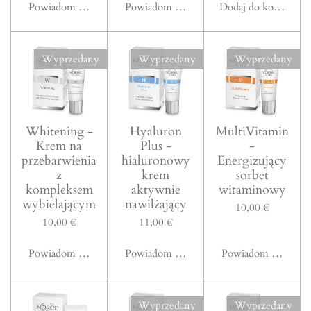
Powiadom mnie, gdy będzie dostępny
Powiadom mnie, gdy będzie dostępny
Dodaj do koszyka
Wyprzedany
Wyprzedany
Wyprzedany
Whitening -
Hyaluron
MultiVitamin
Krem na
Plus -
-
przebarwienia
hialuronowy
Energizujący
z
krem
sorbet
kompleksem
aktywnie
witaminowy
wybielającym
nawilżający
10,00 €
10,00 €
11,00 €
Powiadom mnie, gdy będzie dostępny
Powiadom mnie, gdy będzie dostępny
Powiadom mnie, gd
Wyprzedany
Wyprzedany