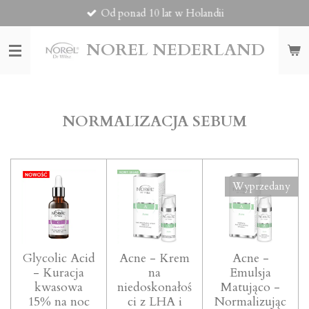
Od ponad 10 lat w Holandii
Przejdź
do
głównej
NOREL
NEDERLAND
treści
NORMALIZACJA SEBUM
Wyprzedany
Glycolic Acid
Acne - Krem
Acne -
- Kuracja
na
Emulsja
kwasowa
niedoskonałoś
Matująco -
15% na noc
ci z LHA i
Normalizując