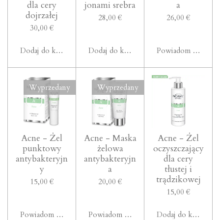
dla cery
jonami srebra
a
dojrzałej
28,00 €
26,00 €
30,00 €
Dodaj do koszyka
Dodaj do koszyka
Powiadom mnie, gd
Wyprzedany
Wyprzedany
Acne - Żel
Acne - Maska
Acne - Żel
punktowy
żelowa
oczyszczający
antybakteryjn
antybakteryjn
dla cery
y
a
tłustej i
trądzikowej
15,00 €
20,00 €
15,00 €
Powiadom mnie, gdy będzie dostępny
Powiadom mnie, gdy będzie dostępny
Dodaj do koszyka