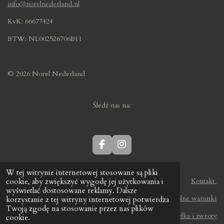
info@norelnederland.nl
KvK: 66677424
BTW: NL002526706B11
© 2026 Norel Nederland
Śledź nas na:
F
I
a
n
c
s
W tej witrynie internetowej stosowane są pliki
e
t
Kontakt
cookie, aby zwiększyć wygodę jej użytkowania i
b
a
wyświetlać dostosowane reklamy. Dalsze
o
g
Ogólne warunki
korzystanie z tej witryny internetowej potwierdza
o
r
Twoją zgodę na stosowanie przez nas plików
k
a
Wysyłka i zwroty
cookie.
m