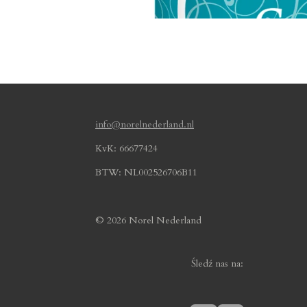
info@norelnederland.nl
KvK: 66677424
BTW: NL002526706B11
© 2026 Norel Nederland
Śledź nas na: