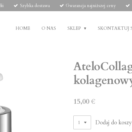
ii
Szybka dostawa
Gwarancja najniższej ceny
HOME
O NAS
SKLEP
SKONTAKTUJ S
AteloColla
kolagenow
15,00 €
Dodaj do koszy