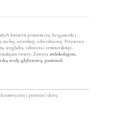
iałych kwiatów pomarańczy, bergamotki i
y suchej, szorstkiej, odwodnionej. Przywraca
ża, wygładza, odświeża i remineralizuje.
emakijażu twarzy. Zawiera
atelokolagen,
orską wodę głębinową, pantenol.
k kosmetyczny i przetrzeć skórę.