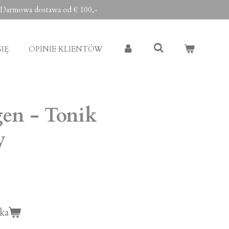
Darmowa dostawa od € 100,-
IĘ
OPINIE KLIENTÓW
gen - Tonik
y
ka