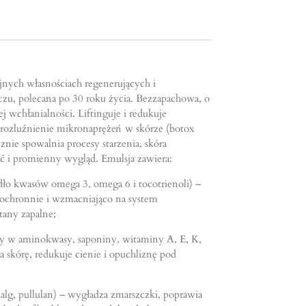
jnych własnościach regenerujących i
czu, polecana po 30 roku życia. Bezzapachowa, o
ej wchłanialności. Liftinguje i redukuje
rozluźnienie mikronaprężeń w skórze (botox
cznie spowalnia procesy starzenia, skóra
ść i promienny wygląd. Emulsja zawiera:
dło kwasów omega 3, omega 6 i tocotrienoli) –
a ochronnie i wzmacniająco na system
tany zapalne;
ty w aminokwasy, saponiny, witaminy A, E, K,
skórę, redukuje cienie i opuchliznę pod
z alg, pullulan) – wygładza zmarszczki, poprawia