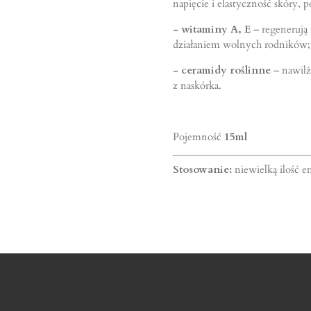
napięcie i elastyczność skóry, 
- witaminy A, E
– regenerują
działaniem wolnych rodników;
- ceramidy roślinne
– nawilż
z naskórka.
Pojemność
15ml
Stosowanie:
niewielką ilość e