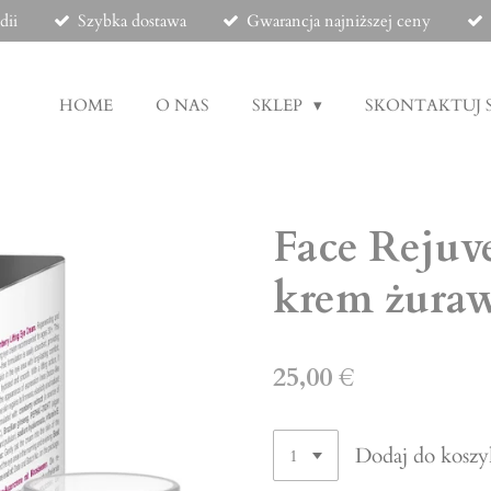
dii
Szybka dostawa
Gwarancja najniższej ceny
HOME
O NAS
SKLEP
SKONTAKTUJ S
Face Rejuve
krem żura
25,00 €
Dodaj do koszy