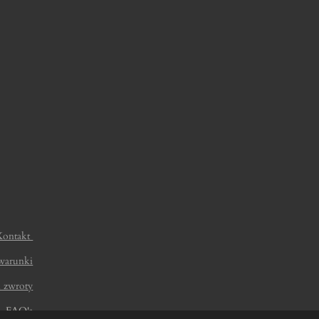
Kontakt
warunki
i zwroty
FAQ's