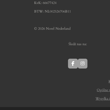
KvK: 66677424
BTW: NL002526706B11
© 2026 Norel Nederland
Śledź nas na:
F
I
a
n
c
s
e
t
b
a
o
g
Ogólne 
o
r
k
a
Wysyłka 
m