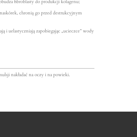
pobudza fibroblasty do produkcji kolagenu;
 naskórek, chronią go przed destrukcyjnym
ają i uelastyczniają zapobiegając „ucieczce” wody
mulsji nakładać na oczy i na powieki.