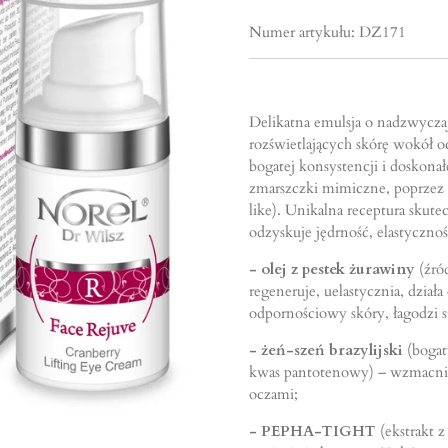
Numer artykułu:
DZ171
Delikatna emulsja o nadzwycza
rozświetlających skórę wokół o
bogatej konsystencji i doskonał
zmarszczki mimiczne, poprzez 
like). Unikalna receptura skute
odzyskuje jędrność, elastyczno
- olej z pestek żurawiny
(źró
regeneruje, uelastycznia, dział
odpornościowy skóry, łagodzi s
- żeń-szeń brazylijski
(boga
kwas pantotenowy) – wzmacnia 
oczami;
- PEPHA-TIGHT
(ekstrakt 