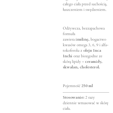
całego ciała przed suchością,
łuszczeniem i swędzeniem.
Odżywcza, bezzapachowa
formuła
zawiera
inulinę,
bogactwo
kwasów omega 3, 6, 9 i alfa-
tokoferolu z
oleju Inca
Inchi
oraz biozgodne ze
skórą lipidy –
ceramidy,
skwalan, cholesterol.
Pojemność
250 ml
Stosowanie:
2 razy
dziennie wmasować w skórę
ciała.