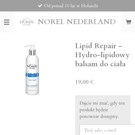
Od ponad 10 lat w Holandii
Przejdź
do
głównej
NOREL
NEDERLAND
treści
Lipid Repair -
Hydro-lipidowy
balsam do ciała
19,00 €
Dajcie mi znać, gdy ten
produkt będzie
ponownie dostępny.