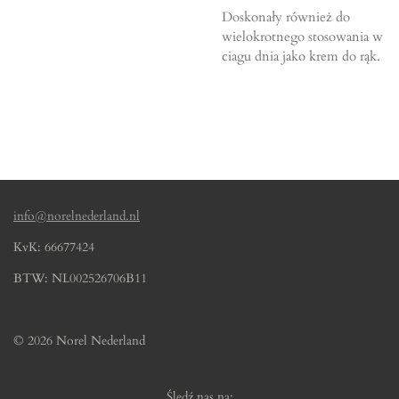
Doskonały również do
wielokrotnego stosowania w
ciagu dnia jako krem do rąk.
info@norelnederland.nl
KvK: 66677424
BTW: NL002526706B11
© 2026 Norel Nederland
Śledź nas na: