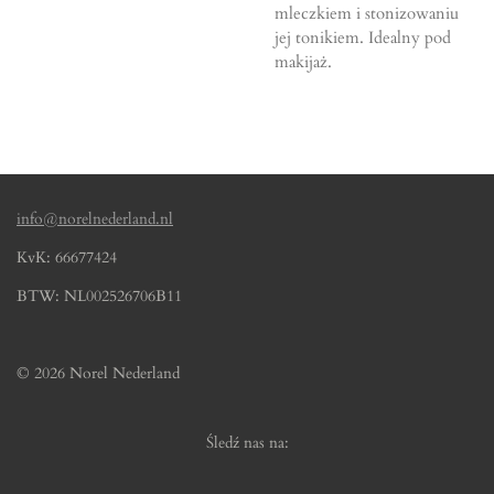
mleczkiem i stonizowaniu
jej tonikiem.
Idealny pod
makijaż.
info@norelnederland.nl
KvK: 66677424
BTW: NL002526706B11
© 2026 Norel Nederland
Śledź nas na: