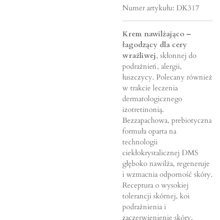
Numer artykułu:
DK317
Krem nawilżająco –
łagodzący dla cery
wrażliwej
, skłonnej do
podrażnień, alergii,
łuszczycy. Polecany również
w trakcie leczenia
dermatologicznego
izotretinonią.
Bezzapachowa, prebiotyczna
formuła oparta na
technologii
ciekłokrystalicznej DMS
głęboko nawilża, regeneruje
i wzmacnia odporność skóry.
Receptura o wysokiej
tolerancji skórnej, koi
podrażnienia i
zaczerwienienie skóry,