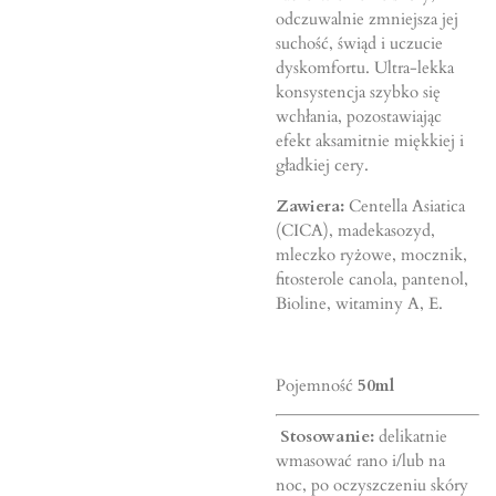
odczuwalnie zmniejsza jej
suchość, świąd i uczucie
dyskomfortu. Ultra-lekka
konsystencja szybko się
wchłania, pozostawiając
efekt aksamitnie miękkiej i
gładkiej cery.
Zawiera:
Centella Asiatica
(CICA), madekasozyd,
mleczko ryżowe, mocznik,
fitosterole canola, pantenol,
Bioline, witaminy A, E.
Pojemność
50ml
Stosowanie:
delikatnie
wmasować rano i/lub na
noc, po oczyszczeniu skóry