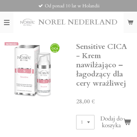
Od ponad 10 lat w Holandii
Przejdź
do
głównej
NOREL
NEDERLAND
treści
Sensitive CICA
- Krem
nawilżająco –
łagodzący dla
cery wrażliwej
28,00 €
Dodaj do
koszyka