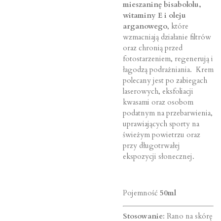
mieszaninę bisabololu,
witaminy E i oleju
arganowego
, które
wzmacniają działanie filtrów
oraz chronią przed
fotostarzeniem, regenerują i
łagodzą podrażniania. Krem
polecany jest po zabiegach
laserowych, eksfoliacji
kwasami oraz osobom
podatnym na przebarwienia,
uprawiających sporty na
świeżym powietrzu oraz
przy długotrwałej
ekspozycji słonecznej.
Pojemność
50ml
Stosowanie
: Rano na skórę