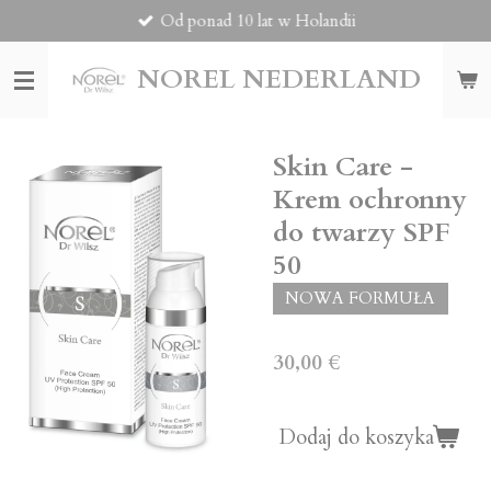
Od ponad 10 lat w Holandii
Przejdź
do
głównej
NOREL
NEDERLAND
treści
Skin Care -
Krem ochronny
do twarzy SPF
50
NOWA FORMUŁA
30,00 €
Dodaj do koszyka