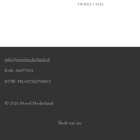
twarzy i szyi.
info@norelnederland.nl
KvK: 66677424
BTW: NL002526706B11
© 2026 Norel Nederland
Śledź nas na: