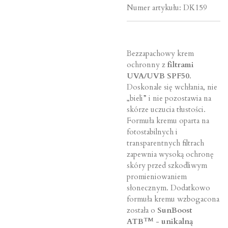
Numer artykułu:
DK159
Bezzapachowy krem
ochronny z
filtrami
UVA/UVB SPF50
.
Doskonale się wchłania, nie
„bieli” i nie pozostawia na
skórze uczucia tłustości.
Formuła kremu oparta na
fotostabilnych i
transparentnych filtrach
zapewnia wysoką ochronę
skóry przed szkodliwym
promieniowaniem
słonecznym. Dodatkowo
formuła kremu wzbogacona
została o
SunBoost
TM
ATB
-
unikalną