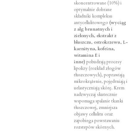
skoncentrowane (10%) i
optymalnie dobrane
składniki kompleksu
antycellulitowego
(wyciąg
z alg brunatnych i
zielonych, ekstrakt z
bluszczu, ostrokrzewu, L-
karnityna, kofeina,
witamina E i
inne)
pobudzają procesy
lipolizy (rozkład złogów
tłuszczowych), poprawiają
mikrokrążenie, pojędrniają i
uelastyczniają skórę. Krem
nadzwyczaj skutecznie
wspomaga spalanie tkanki
tłuszczowej, zmniejsza
objawy cellulitu oraz
zapobiega powstawaniu
rozstepów skórnych.