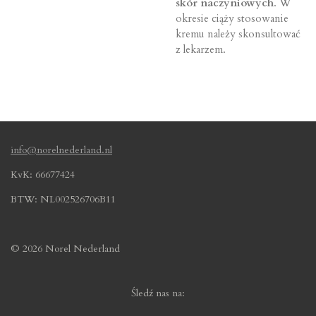
skór naczyniowych
. W
okresie ciąży stosowanie
kremu należy skonsultować
z lekarzem.
info@norelnederland.nl
KvK: 66677424
BTW: NL002526706B11
© 2026 Norel Nederland
Śledź nas na: