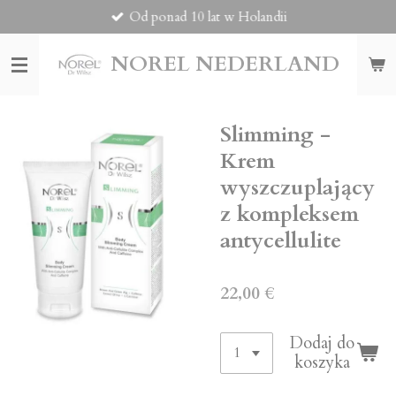
Od ponad 10 lat w Holandii
Przejdź
do
głównej
NOREL
NEDERLAND
treści
Slimming -
Krem
wyszczuplający
z kompleksem
antycellulite
22,00 €
Dodaj do
koszyka