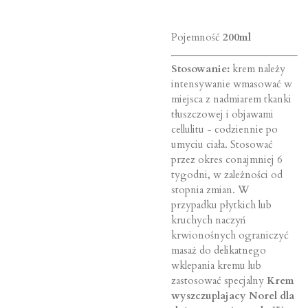
Pojemność
200ml
Stosowanie:
krem należy
intensywanie wmasować w
miejsca z nadmiarem tkanki
tłuszczowej i objawami
cellulitu - codziennie po
umyciu ciała. Stosować
przez okres conajmniej 6
tygodni, w zależności od
stopnia zmian. W
przypadku płytkich lub
kruchych naczyń
krwionośnych ograniczyć
masaż do delikatnego
wklepania kremu lub
zastosować specjalny
Krem
wyszczuplajacy Norel dla