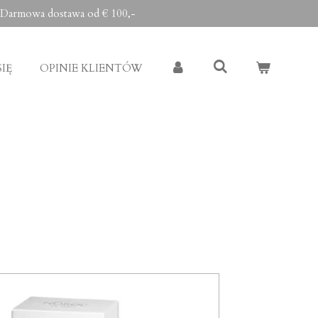
Darmowa dostawa od € 100,-
IĘ
OPINIE KLIENTÓW