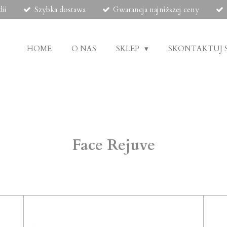
ii
Szybka dostawa
Gwarancja najniższej ceny
HOME
O NAS
SKLEP
SKONTAKTUJ S
Face Rejuve