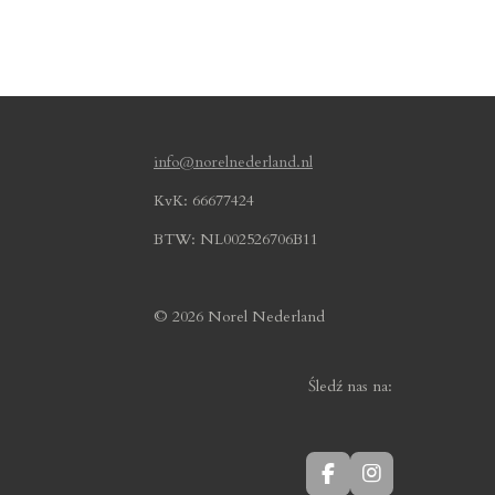
info@norelnederland.nl
KvK: 66677424
BTW: NL002526706B11
© 2026 Norel Nederland
Śledź nas na:
F
I